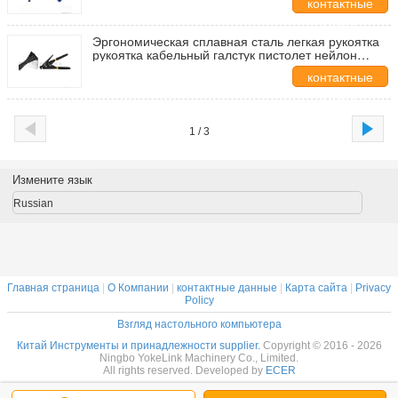
контактные
найлоновая пушка для привязки
данные
Эргономическая сплавная сталь легкая рукоятка
рукоятка кабельный галстук пистолет нейлон
кабельный галстук крепление инструмент
контактные
данные
1 / 3
Измените язык
Russian
Главная страница
|
О Компании
|
контактные данные
|
Карта сайта
|
Privacy
Policy
Взгляд настольного компьютера
Китай Инструменты и принадлежности supplier.
Copyright © 2016 - 2026
Ningbo YokeLink Machinery Co., Limited.
All rights reserved. Developed by
ECER