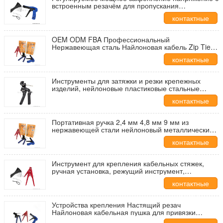
встроенным резачём для пропускания
нейлоновых кабелей Zip Tie Установка
контактные
оружейного инструмента 2,4 мм ~ 4,8 мм
данные
OEM ODM FBA Профессиональный
Нержавеющая сталь Найлоновая кабель Zip Tie
Tool
контактные
данные
Инструменты для затяжки и резки крепежных
изделий, нейлоновые пластиковые стальные
кабельные стяжки из нержавеющей стали
контактные
данные
Портативная ручка 2,4 мм 4,8 мм 9 мм из
нержавеющей стали нейлоновый металлический
кабель привязка пистолета Ручная установка и
контактные
резка
данные
Инструмент для крепления кабельных стяжек,
ручная установка, режущий инструмент,
нейлоновые кабельные стяжки 2.4-9.0 мм,
контактные
пистолет для кабельных стяжек
данные
Устройства крепления Настящий резач
Найлоновая кабельная пушка для привязки
пружинного типа из нержавеющей стали/