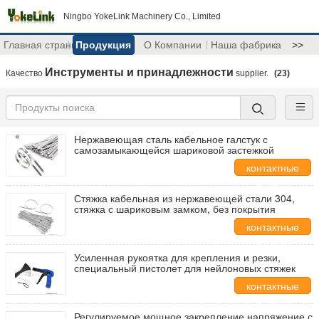
Ningbo YokeLink Machinery Co., Limited
Главная страница
Продукция
О Компании
Наша фабрика
>>
Инструменты и принадлежности
Качество
supplier.
(23)
Нержавеющая сталь кабельное галстук с
самозамыкающейся шариковой застежкой
контактные
данные
Стяжка кабельная из нержавеющей стали 304,
стяжка с шариковым замком, без покрытия
контактные
данные
Усиленная рукоятка для крепления и резки,
специальный пистолет для нейлоновых стяжек
контактные
данные
Регулируемое мощное закрепление напряжение с