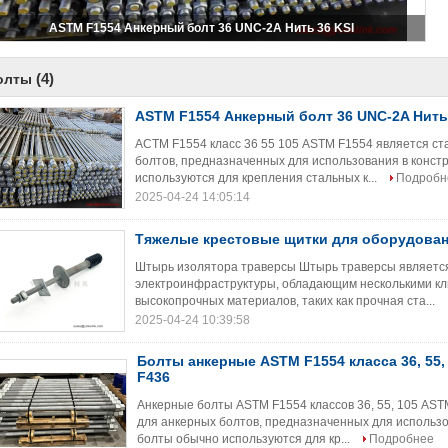
ASTM F1554 Анкерный болт 36 UNC-2A Нить 36 KSI
(4)
олты
ASTM F1554 Анкерный болт 36 UNC-2A Нить
АСТМ F1554 класс 36 55 105 ASTM F1554 является с
болтов, предназначенных для использования в конс
используются для крепления стальных к...
Подробн
2025-04-24 14:05:14
Тяжелые крестовые щитки для оборудован
Штырь изолятора траверсы Штырь траверсы являетс
электроинфраструктуры, обладающим несколькими кл
высокопрочных материалов, таких как прочная ста...
2025-04-24 10:39:58
Болты анкерные ASTM F1554 класса 36, 55,
F436
Анкерные болты ASTM F1554 классов 36, 55, 105 AS
для анкерных болтов, предназначенных для использ
болты обычно используются для кр...
Подробнее