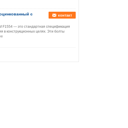
 оцинкованный с
контакт
TM F1554 — это стандартная спецификация
я в конструкционных целях. Эти болты
ее