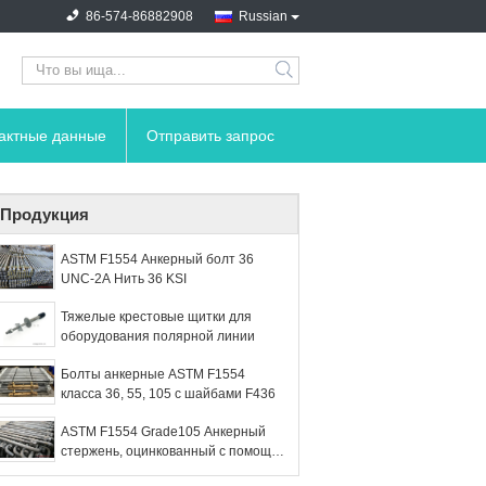
86-574-86882908
Russian
search
тактные данные
Отправить запрос
Продукция
ASTM F1554 Анкерный болт 36
UNC-2A Нить 36 KSI
Тяжелые крестовые щитки для
оборудования полярной линии
Болты анкерные ASTM F1554
класса 36, 55, 105 с шайбами F436
ASTM F1554 Grade105 Анкерный
стержень, оцинкованный с помощью
DH Nut Washer