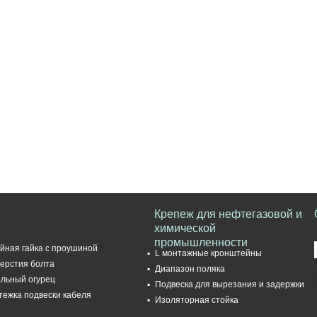
Крепеж для нефтегазовой и
химической
промышленности
йная гайка с проушиной
L монтажные кронштейны
ерстия болта
Диапазон поляка
льный огурец
Подвеска для вырезания и задержки
тежка подвески кабеля
Изоляторная стойка