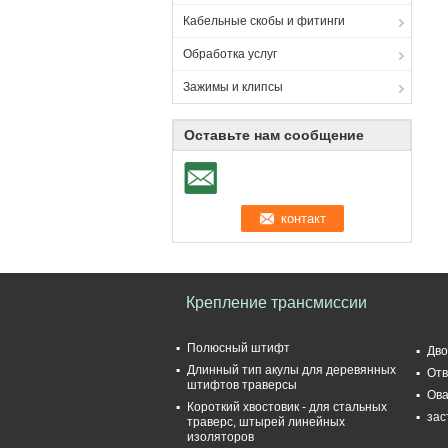
Кабельные скобы и фитинги
Обработка услуг
Зажимы и клипсы
Оставьте нам сообщение
Крепление трансмиссии
Полюсный штифт
Дво
Длинный тип акулы для деревянных
Отв
штифтов траверсы
Ова
Короткий хвостовик - для стальных
зас
траверс, штырей линейных
изоляторов