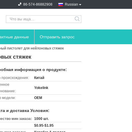
86-574-86882908
Russian
search
тактные данные
Отправить запрос
ьный пистолет для нейлоновых стяжек
овых стяжек
обная информация о продукте:
 происхождения:
Китай
енное
Yokelink
нование:
 модели:
OEM
та и доставка Условия:
ество мин заказа:
1000 шт.
$0.95-$1.95