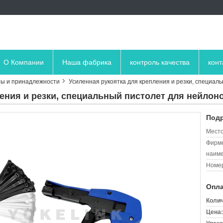
О Компании
Наша фабрика
контроль качества
кон
ы и принадлежности
Усиленная рукоятка для крепления и резки, специал
ления и резки, специальный пистолет для нейлон
Подр
Место
Фирм
наиме
Номер
Опла
Колич
Цена: