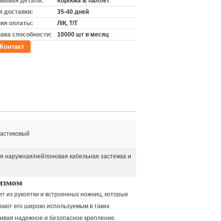
вывая детали:
Коробка & паллет
 доставки:
35-40 дней
ия оплаты:
Л/К, Т/Т
вка способности:
10000 шт в месяц
Контакт
ластиковый
я наружная/нейлоновая кабельная застежка и
измом
ит из рукоятки и встроенных ножниц, которые
лают его широко используемым в таких
чивая надежное и безопасное крепление.