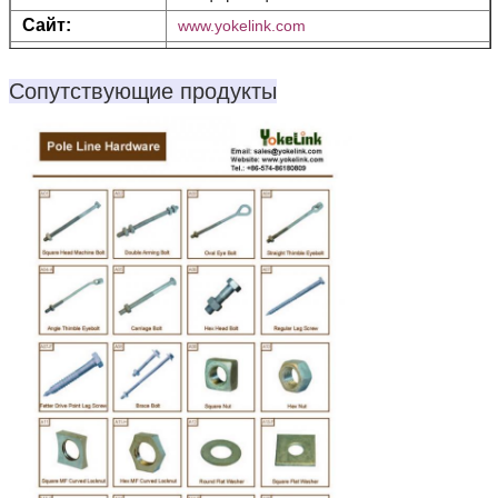
Сайт:
www.yokelink.com
Опаковка:
Картоны и поддоны или по требованию
клиента
Сопутствующие продукты
Срок сделки:
T/T, L/C или другие
Наши
1- В срок доставка.
преимущества:
2Защита платежей
3Защита качества продукции
Примечание:
Пожалуйста, дайте нам знать размер,
количество, материал или класс,
поверхность, Если это специальные и
нестандартные продукты, пожалуйста,
предоставьте рисунок или фотографии