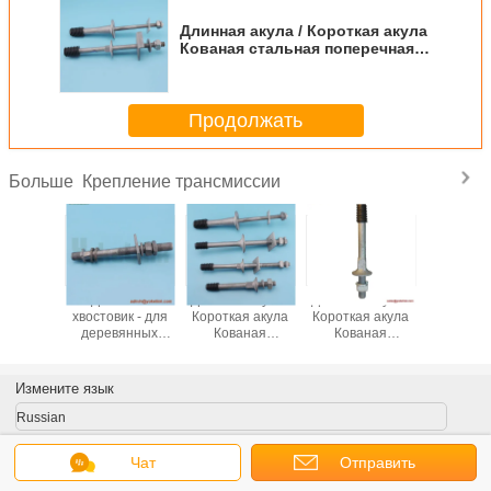
Длинная акула / Короткая акула
Кованая стальная поперечная
изоляторная шпилька с
нейлоновой резьбой для
линейной арматуры
Продолжать
Крепление трансмиссии
Больше
ткий
Длинный
Длинная акула /
Длинная акула /
раск
ик - для
хвостовик - для
Короткая акула
Короткая акула
ьных
деревянных
Кованая
Кованая
, штырей
поперечин,
стальная
стальная
йных
штырей стоек
поперечная
поперечная
торов
изоляторная
изоляторная
Измените язык
шпилька с
шпилька с
нейлоновой
нейлоновой
Russian
резьбой для
резьбой для
линейной
линейной
Чат
Отправить
арматуры
арматуры