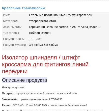
Крепление трансмиссии
Имя:
Стальные изоляционные штифты траверсы
Материал:
Углеродистая сталь
Заканчивать:
Горячее цинкование согласно ASTM A153, класс 3
тип головы:
Нейлон, свинец
Размер головы:
1", 1-3/8"
Размер булавки:
3⁄4 дюйма 5/8 дюйма
Изолятор шпинделя / штифт
кроссарма для фитингов линий
передачи
Описание продукта
Имя:
Кроссарм пин
Материал
: корпус из углеродистой стали и голова из нейлона
Заканчивай.
: горячее оцинкование по ASTM A153
Размер
: 5/8" 3/4" с 1" или 1-3/8" ANSI стандартных нейлоновых нитей