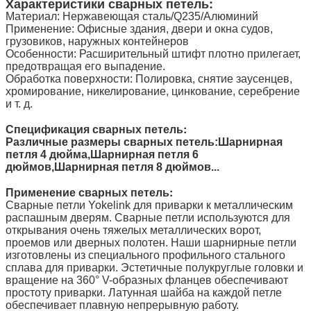
Характеристики сварных петель:
Материал: Нержавеющая сталь/Q235/Алюминий
Применение: Офисные здания, двери и окна судов,
грузовиков, наружных контейнеров
Особенности: Расширительный штифт плотно прилегает,
предотвращая его выпадение.
Обработка поверхности: Полировка, снятие заусенцев,
хромирование, никелирование, цинкование, серебрение
и т. д.
Спецификация сварных петель:
Различные размеры сварных петель:
Шарнирная
петля 4 дюйма,
Шарнирная петля 6
дюймов,
Шарнирная петля 8 дюймов...
Применение сварных петель:
Сварные петли Yokelink для приварки к металлическим
распашным дверям. Сварные петли используются для
открывания очень тяжелых металлических ворот,
проемов или дверных полотен. Наши шарнирные петли
изготовлены из специального профильного стального
сплава для приварки. Эстетичные полукруглые головки и
вращение на 360° V-образных фланцев обеспечивают
простоту приварки. Латунная шайба на каждой петле
обеспечивает плавную непрерывную работу.