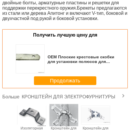
двойные болты, арматурные пластины и решетки для
поддержки перекрестного оружия.Брекеты предлагаются
из стали или дерева Апитонг и включают V-тип, боковой и
двухчастной под рукой и боковой установки.
Получить лучшую цену для
OEM Плоские крестовые скобки
для установки полюсов для
строительства полюсов
Продолжать
КРОНШТЕЙН ДЛЯ ЭЛЕКТРОФУРНИТУРЫ
Больше
ка для
Изоляторная
Кронштейн для
Кронштейн для
Упорядо