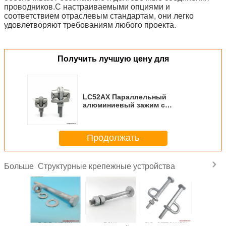
проводников.С настраиваемыми опциями и
соответствием отраслевым стандартам, они легко
удовлетворяют требованиям любого проекта.
Получить лучшую цену для
LC52AX Параллельный
алюминиевый зажим с
канавкой, одинарный,
центральный болт 3/8
Продолжать
Структурные крепежные устройства
Больше
ASTM
1-1/2 "ASTM
Болт
5/8" башенный
3/4" AST