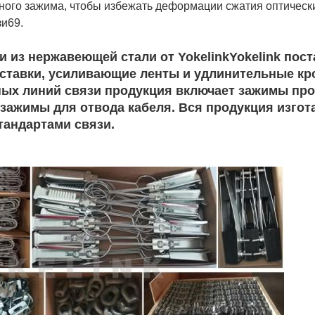
ного зажима, чтобы избежать деформации сжатия оптически
зи69.
и из нержавеющей стали от Yokelink
Yokelink пос
ставки, усиливающие ленты и удлинительные кр
ых линий связи продукция включает зажимы прол
 зажимы для отвода кабеля. Вся продукция изгот
андартами связи.