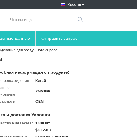
Russian
search
тактные данные
Отправить запрос
удования для воздушного сброса
а
обная информация о продукте:
 происхождения:
Китай
енное
Yokelink
нование:
 модели:
OEM
та и доставка Условия:
ество мин заказа:
1000 шт.
$0.1-$0.3