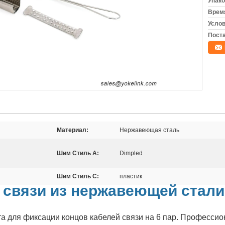
Упако
Время
Услов
Поста
Материал:
Нержавеющая сталь
Шим Стиль А:
Dimpled
Шим Стиль C:
пластик
 связи из нержавеющей стали
а для фиксации концов кабелей связи на 6 пар. Профессио