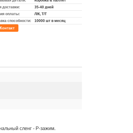
вывая детали:
Коробка & паллет
 доставки:
35-40 дней
ия оплаты:
Л/К, Т/Т
вка способности:
10000 шт в месяц
Контакт
нальный сленг - P-зажим.