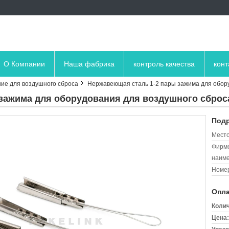
О Компании
Наша фабрика
контроль качества
кон
ие для воздушного сброса
Нержавеющая сталь 1-2 пары зажима для обор
зажима для оборудования для воздушного сброс
Подр
Место
Фирм
наиме
Номер
Опла
Колич
Цена: