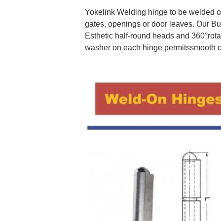
Yokelink Welding hinge to be welded o
gates, openings or door leaves. Our Bul
Esthetic half-round heads and 360°rotat
washer on each hinge permitssmooth c