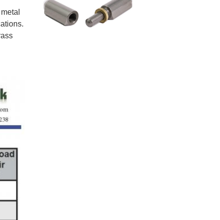
 metal
ations.
rass