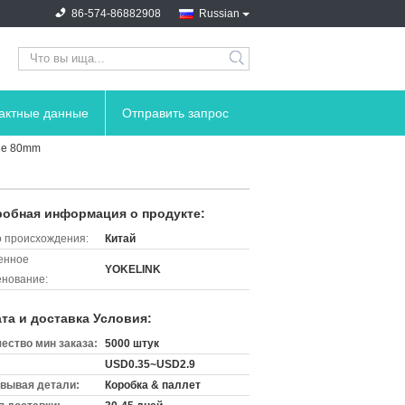
86-574-86882908
Russian
search
тактные данные
Отправить запрос
ple 80mm
обная информация о продукте:
 происхождения:
Китай
енное
YOKELINK
нование:
та и доставка Условия:
ество мин заказа:
5000 штук
USD0.35~USD2.9
вывая детали:
Коробка & паллет