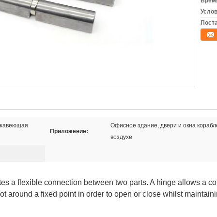
Время
Услов
Поста
ржавеющая
Офисное здание, двери и окна корабл
Приложение:
воздухе
tes a flexible connection between two parts. A hinge allows a 
ivot around a fixed point in order to open or close whilst maintaini