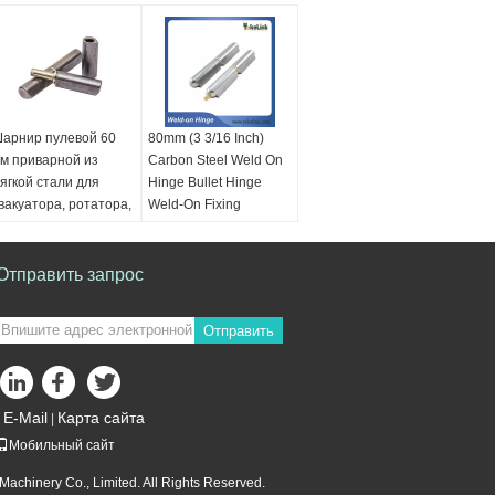
арнир пулевой 60
80mm (3 3/16 Inch)
м приварной из
Carbon Steel Weld On
ягкой стали для
Hinge Bullet Hinge
вакуатора, ротатора,
Weld-On Fixing
латформы
материя;:
атерия;:
Углеродистая сталь/
глеродистая сталь/
Отправить запрос
нержавеющая сталь
ержавеющая сталь
Приложение:
риложение:
Офисное здание,
Отправить
фисное здание,
двери и окна
вери и окна
кораблей, грузовиков,
ораблей, грузовиков,
контейнеров на
онтейнеров на
открытом воздухе
E-Mail
Карта сайта
|
ткрытом воздухе
Кастомизация:
Мобильный сайт
астомизация:
Доступный
оступный
achinery Co., Limited. All Rights Reserved.