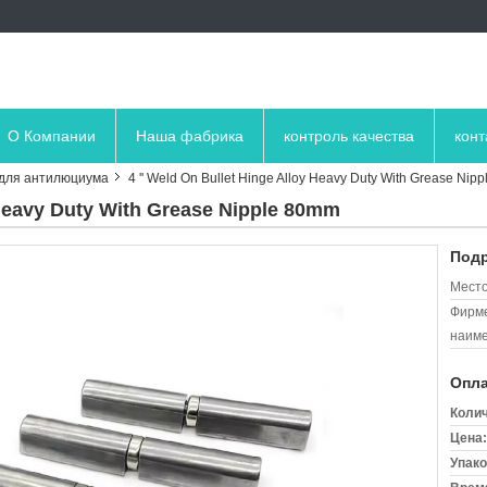
О Компании
Наша фабрика
контроль качества
кон
для антилюциума
4 '' Weld On Bullet Hinge Alloy Heavy Duty With Grease Nip
y Heavy Duty With Grease Nipple 80mm
Подр
Место
Фирм
наиме
Опла
Колич
Цена:
Упако