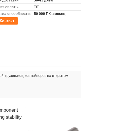
 доставки:
30-45 дней
ия оплаты:
Т/Т
вка способности:
50 000 ПК в месяц
Контакт
ей, грузовиков, контейнеров на открытом
component
ng stability